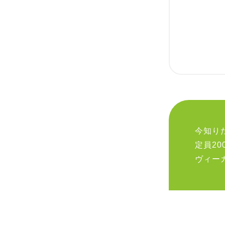
今知り
定員2
ヴィー