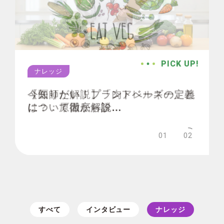
PICK UP!
PICK UP!
ナレッジ
ナレッジ
ナレッジ
ナレッジ
【医師が解説】「肉アレルギー」と
今知りたい！プラントベースの定義
は？：原因から診…
について徹底解説…
01
02
すべて
インタビュー
ナレッジ